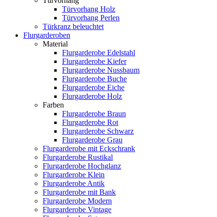
Türvorhang
Türvorhang Holz
Türvorhang Perlen
Türkranz beleuchtet
Flurgarderoben
Material
Flurgarderobe Edelstahl
Flurgarderobe Kiefer
Flurgarderobe Nussbaum
Flurgarderobe Buche
Flurgarderobe Eiche
Flurgarderobe Holz
Farben
Flurgarderobe Braun
Flurgarderobe Rot
Flurgarderobe Schwarz
Flurgarderobe Grau
Flurgarderobe mit Eckschrank
Flurgarderobe Rustikal
Flurgarderobe Hochglanz
Flurgarderobe Klein
Flurgarderobe Antik
Flurgarderobe mit Bank
Flurgarderobe Modern
Flurgarderobe Vintage