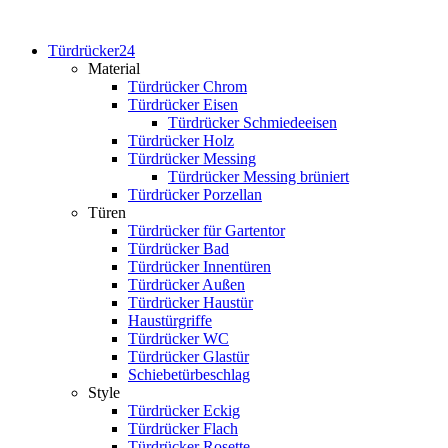
Türdrücker24
Material
Türdrücker Chrom
Türdrücker Eisen
Türdrücker Schmiedeeisen
Türdrücker Holz
Türdrücker Messing
Türdrücker Messing brüniert
Türdrücker Porzellan
Türen
Türdrücker für Gartentor
Türdrücker Bad
Türdrücker Innentüren
Türdrücker Außen
Türdrücker Haustür
Haustürgriffe
Türdrücker WC
Türdrücker Glastür
Schiebetürbeschlag
Style
Türdrücker Eckig
Türdrücker Flach
Türdrücker Rosette