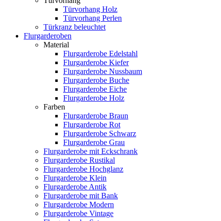
Türvorhang
Türvorhang Holz
Türvorhang Perlen
Türkranz beleuchtet
Flurgarderoben
Material
Flurgarderobe Edelstahl
Flurgarderobe Kiefer
Flurgarderobe Nussbaum
Flurgarderobe Buche
Flurgarderobe Eiche
Flurgarderobe Holz
Farben
Flurgarderobe Braun
Flurgarderobe Rot
Flurgarderobe Schwarz
Flurgarderobe Grau
Flurgarderobe mit Eckschrank
Flurgarderobe Rustikal
Flurgarderobe Hochglanz
Flurgarderobe Klein
Flurgarderobe Antik
Flurgarderobe mit Bank
Flurgarderobe Modern
Flurgarderobe Vintage