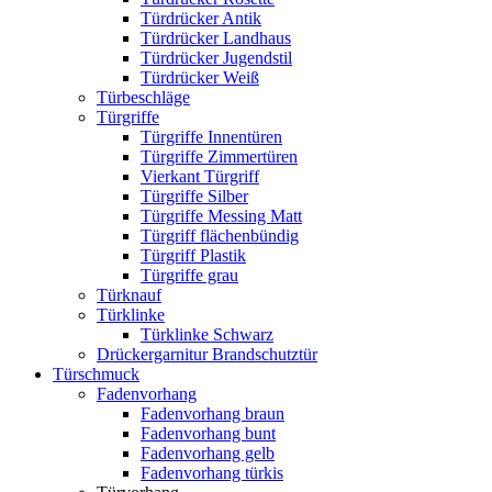
Türdrücker Antik
Türdrücker Landhaus
Türdrücker Jugendstil
Türdrücker Weiß
Türbeschläge
Türgriffe
Türgriffe Innentüren
Türgriffe Zimmertüren
Vierkant Türgriff
Türgriffe Silber
Türgriffe Messing Matt
Türgriff flächenbündig
Türgriff Plastik
Türgriffe grau
Türknauf
Türklinke
Türklinke Schwarz
Drückergarnitur Brandschutztür
Türschmuck
Fadenvorhang
Fadenvorhang braun
Fadenvorhang bunt
Fadenvorhang gelb
Fadenvorhang türkis