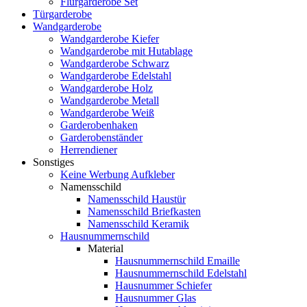
Flurgarderobe Set
Türgarderobe
Wandgarderobe
Wandgarderobe Kiefer
Wandgarderobe mit Hutablage
Wandgarderobe Schwarz
Wandgarderobe Edelstahl
Wandgarderobe Holz
Wandgarderobe Metall
Wandgarderobe Weiß
Garderobenhaken
Garderobenständer
Herrendiener
Sonstiges
Keine Werbung Aufkleber
Namensschild
Namensschild Haustür
Namensschild Briefkasten
Namensschild Keramik
Hausnummernschild
Material
Hausnummernschild Emaille
Hausnummernschild Edelstahl
Hausnummer Schiefer
Hausnummer Glas