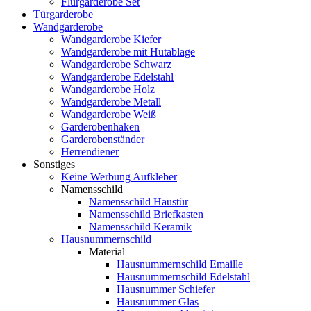
Flurgarderobe Set
Türgarderobe
Wandgarderobe
Wandgarderobe Kiefer
Wandgarderobe mit Hutablage
Wandgarderobe Schwarz
Wandgarderobe Edelstahl
Wandgarderobe Holz
Wandgarderobe Metall
Wandgarderobe Weiß
Garderobenhaken
Garderobenständer
Herrendiener
Sonstiges
Keine Werbung Aufkleber
Namensschild
Namensschild Haustür
Namensschild Briefkasten
Namensschild Keramik
Hausnummernschild
Material
Hausnummernschild Emaille
Hausnummernschild Edelstahl
Hausnummer Schiefer
Hausnummer Glas