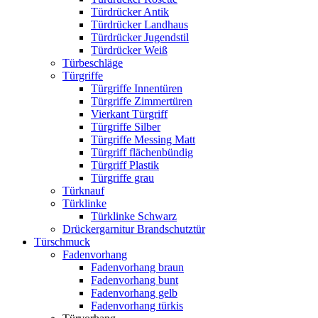
Türdrücker Antik
Türdrücker Landhaus
Türdrücker Jugendstil
Türdrücker Weiß
Türbeschläge
Türgriffe
Türgriffe Innentüren
Türgriffe Zimmertüren
Vierkant Türgriff
Türgriffe Silber
Türgriffe Messing Matt
Türgriff flächenbündig
Türgriff Plastik
Türgriffe grau
Türknauf
Türklinke
Türklinke Schwarz
Drückergarnitur Brandschutztür
Türschmuck
Fadenvorhang
Fadenvorhang braun
Fadenvorhang bunt
Fadenvorhang gelb
Fadenvorhang türkis