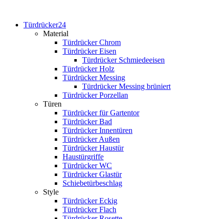
Türdrücker24
Material
Türdrücker Chrom
Türdrücker Eisen
Türdrücker Schmiedeeisen
Türdrücker Holz
Türdrücker Messing
Türdrücker Messing brüniert
Türdrücker Porzellan
Türen
Türdrücker für Gartentor
Türdrücker Bad
Türdrücker Innentüren
Türdrücker Außen
Türdrücker Haustür
Haustürgriffe
Türdrücker WC
Türdrücker Glastür
Schiebetürbeschlag
Style
Türdrücker Eckig
Türdrücker Flach
Türdrücker Rosette