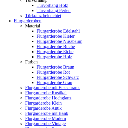
Türvorhang
Türvorhang Holz
Türvorhang Perlen
Türkranz beleuchtet
Flurgarderoben
Material
Flurgarderobe Edelstahl
Flurgarderobe Kiefer
Flurgarderobe Nussbaum
Flurgarderobe Buche
Flurgarderobe Eiche
Flurgarderobe Holz
Farben
Flurgarderobe Braun
Flurgarderobe Rot
Flurgarderobe Schwarz
Flurgarderobe Grau
Flurgarderobe mit Eckschrank
Flurgarderobe Rustikal
Flurgarderobe Hochglanz
Flurgarderobe Klein
Flurgarderobe Antik
Flurgarderobe mit Bank
Flurgarderobe Modern
Flurgarderobe Vintage