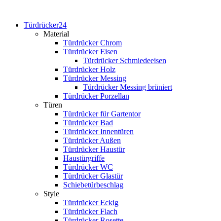
Türdrücker24
Material
Türdrücker Chrom
Türdrücker Eisen
Türdrücker Schmiedeeisen
Türdrücker Holz
Türdrücker Messing
Türdrücker Messing brüniert
Türdrücker Porzellan
Türen
Türdrücker für Gartentor
Türdrücker Bad
Türdrücker Innentüren
Türdrücker Außen
Türdrücker Haustür
Haustürgriffe
Türdrücker WC
Türdrücker Glastür
Schiebetürbeschlag
Style
Türdrücker Eckig
Türdrücker Flach
Türdrücker Rosette