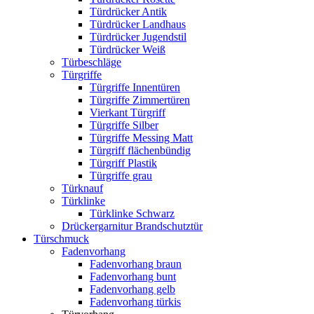
Türdrücker Antik
Türdrücker Landhaus
Türdrücker Jugendstil
Türdrücker Weiß
Türbeschläge
Türgriffe
Türgriffe Innentüren
Türgriffe Zimmertüren
Vierkant Türgriff
Türgriffe Silber
Türgriffe Messing Matt
Türgriff flächenbündig
Türgriff Plastik
Türgriffe grau
Türknauf
Türklinke
Türklinke Schwarz
Drückergarnitur Brandschutztür
Türschmuck
Fadenvorhang
Fadenvorhang braun
Fadenvorhang bunt
Fadenvorhang gelb
Fadenvorhang türkis