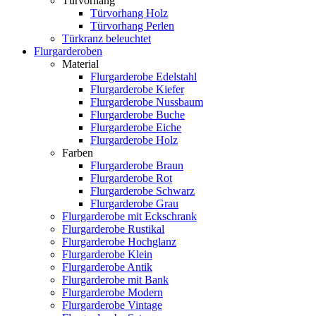
Türvorhang
Türvorhang Holz
Türvorhang Perlen
Türkranz beleuchtet
Flurgarderoben
Material
Flurgarderobe Edelstahl
Flurgarderobe Kiefer
Flurgarderobe Nussbaum
Flurgarderobe Buche
Flurgarderobe Eiche
Flurgarderobe Holz
Farben
Flurgarderobe Braun
Flurgarderobe Rot
Flurgarderobe Schwarz
Flurgarderobe Grau
Flurgarderobe mit Eckschrank
Flurgarderobe Rustikal
Flurgarderobe Hochglanz
Flurgarderobe Klein
Flurgarderobe Antik
Flurgarderobe mit Bank
Flurgarderobe Modern
Flurgarderobe Vintage