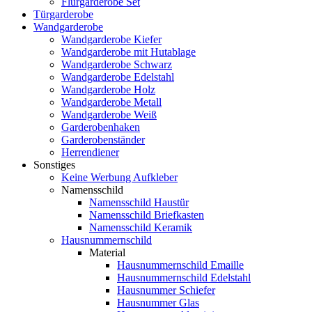
Flurgarderobe Set
Türgarderobe
Wandgarderobe
Wandgarderobe Kiefer
Wandgarderobe mit Hutablage
Wandgarderobe Schwarz
Wandgarderobe Edelstahl
Wandgarderobe Holz
Wandgarderobe Metall
Wandgarderobe Weiß
Garderobenhaken
Garderobenständer
Herrendiener
Sonstiges
Keine Werbung Aufkleber
Namensschild
Namensschild Haustür
Namensschild Briefkasten
Namensschild Keramik
Hausnummernschild
Material
Hausnummernschild Emaille
Hausnummernschild Edelstahl
Hausnummer Schiefer
Hausnummer Glas